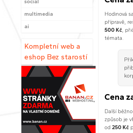
social
multimedia
Hodinová sa
přípravě, r
ai
500 Kč
, př
témata.
Kompletní web a
eshop Bez starostí
Pří
při
kor
Cena z
Další běžno
způsob je v
od
250 Kč
p