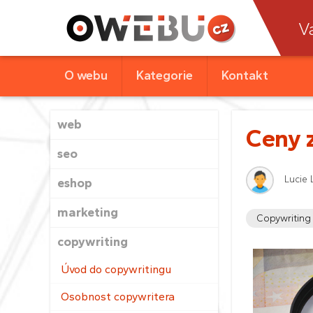
V
O webu
Kategorie
Kontakt
web
Ceny 
seo
Lucie 
eshop
marketing
Copywriting
copywriting
Úvod do copywritingu
Osobnost copywritera