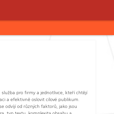
 služba pro firmy a jednotlivce, kteří chtějí
ci a efektivně oslovit cílové publikum.
e odvíjí od různých faktorů, jako jsou
ra, typ textu, komplexita obsahu a