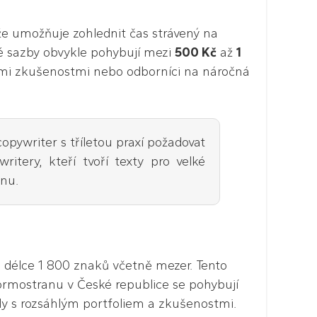
že umožňuje zohlednit čas strávený na
vé sazby obvykle pohybují mezi
500 Kč
až
1
etými zkušenostmi nebo odborníci na náročná
opywriter s tříletou praxí požadovat
itery, kteří tvoří texty pro velké
inu.
o délce 1 800 znaků včetně mezer. Tento
ormostranu v České republice se pohybují
ly s rozsáhlým portfoliem a zkušenostmi.