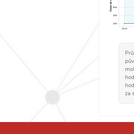
Prů
pův
moh
hod
hod
za 