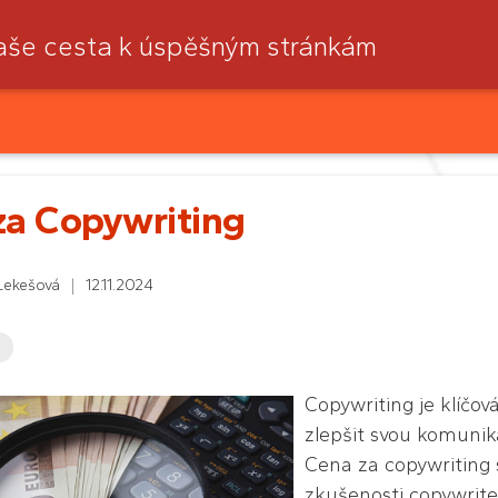
aše cesta k úspěšným stránkám
za Copywriting
Lekešová
|
12.11.2024
Copywriting je klíčová
zlepšit svou komunika
Cena za copywriting s
zkušenosti copywrite