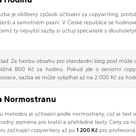
zba je oblíbený způsob účtování za copywriting, proto
ešerši a samotném psaní. V České republice se hodino
ičemž ty nejvyšší sazby si účtují specialisté s dlouhol
klad: Za tvorbu obsahu pro standardní blog post může c
bližně 800 Kč za hodinu. Pokud jde o seniorní copywr
porace, sazba se může vyšplhat až na 2 000 Kč za hod
a Normostranu
u metodou je účtování podle normostrany, což je text 
hodný zejména pro kratší a přehledné texty. Ceny za n
ro začínající copywritery až po
1 200 Kč
pro profesioná