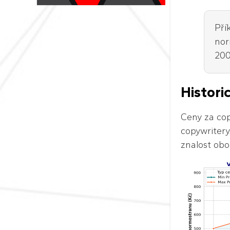
Pří
nor
200
Histori
Ceny za cop
copywritery
znalost obo