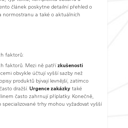
ento článek poskytne detailní přehled o
a normostranu a také o aktuálních
ch faktorů:
ch faktorů. Mezi ně patří
zkušenosti
ncemi obvykle účtují vyšší sazby než
pisy produktů bývají levnější, zatímco
často dražší.
Urgence zakázky
také
linem často zahrnují příplatky. Konečně,
bo specializované trhy mohou vyžadovat vyšší