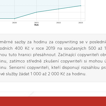
měrné sazby za hodinu za copywriting se v posledníc
odních 400 Kč v roce 2019 na současných 500 až 1
ou tuto hranici přesáhnout. Začínající copywriteři ob
inu, zatímco středně zkušení copywriteři si mohou
inu. Seniorní copywriteři, kteří disponují rozsáhlou 
své služby žádat 1 000 až 2 000 Kč za hodinu.