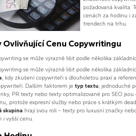
požadovaná kvalita. T
cenách za hodinu i z
trendech na trhu.
 Ovlivňující Cenu Copywritingu
ywriting se může výrazně lišit podle několika základní
ywriting se může výrazně lišit podle několika základní
a
, kdy zkušení copywriteři s dlouholetou praxí a refere
copywriteři. Dalším faktorem je
typ textu
; jednoduché po
nky, PR texty nebo texty optimalizované pro SEO jsou 
enu, protože expresní služby nebo práce s krátkým dead
vá skupina
hrají svou roli – texty pro luxusní značky ne
m i vyšší cenu.
a Hodinu