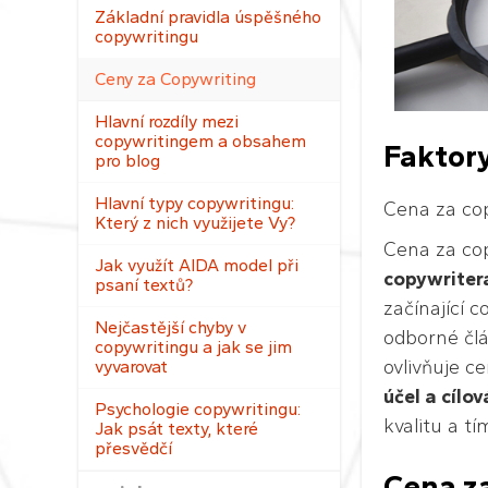
Základní pravidla úspěšného
copywritingu
Ceny za Copywriting
Hlavní rozdíly mezi
copywritingem a obsahem
Faktory
pro blog
Hlavní typy copywritingu:
Cena za cop
Který z nich využijete Vy?
Cena za cop
Jak využít AIDA model při
copywriter
psaní textů?
začínající 
Nejčastější chyby v
odborné člá
copywritingu a jak se jim
ovlivňuje c
vyvarovat
účel a cílo
Psychologie copywritingu:
kvalitu a tí
Jak psát texty, které
přesvědčí
Cena z