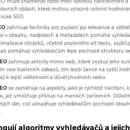
EO může znamenat rozdíl mezi vysokou návštěvností a t
hlavních oblastí, které mohou výrazně ovlivnit hodnoc
nické SEO.
EO
zahrnuje techniky pro zvýšení její relevance a vidite
lov v obsahu, nadpisech a metadatech pomáhá vyhledáv
imalizace obrázků, včetně popisného alt textu, zajišťuj
pak pomáhají vyhledávačům lépe pochopit strukturu w
SEO
zahrnuje aktivity mimo web, které zvyšují jeho auto
ím více kvalitních odkazů, tím lepší šance na vyšší hod
ají k lepší viditelnosti a důvěryhodnosti webu.
SEO
se zaměřuje na aspekty, jako je rychlost načítání, k
e, jež umožňuje přístup na menších zařízeních. Důležit
ných dat, což usnadňuje vyhledávačům pochopit obsah 
.
gují algoritmy vyhledávačů a jejich