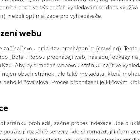
edních pozic ve výsledcích vyhledávání se dnes využí
n), neboli optimalizace pro vyhledávače.
zení webu
začínají svou práci tzv. procházením (crawling). Tento p
ebo „bots“. Roboti procházejí web, následují odkazy na 
alýzu. Aby bylo možné webovou stránku najít ve vyhledáva
í nejen obsah stránek, ale také metadata, která mohou
is nebo klíčová slova. Proces procházení je klíčovým k
ce
ot stránku prohledá, začne proces indexace. Jde o ukl
 používají rozsáhlé servery, kde shromažďují informace 