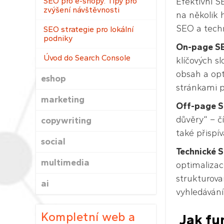
SEO pro e-shopy: Tipy pro
Efektivní S
zvýšení návštěvnosti
na několik 
SEO a tech
SEO strategie pro lokální
podniky
On-page S
Úvod do Search Console
klíčových s
obsah a opt
eshop
stránkami 
marketing
Off-page 
důvěry“ – č
copywriting
také přispív
social
Technické 
multimedia
optimalizac
strukturova
ai
vyhledávání
Kompletní web a
Jak fun