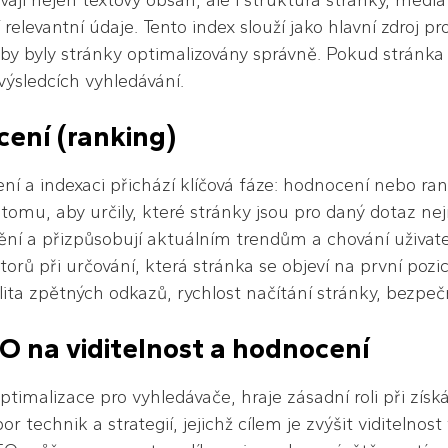
jí nejen textový obsah, ale i struktura stránky, média 
í relevantní údaje. Tento index slouží jako hlavní zdroj p
by byly stránky optimalizovány správně. Pokud stránka
výsledcích vyhledávání.
ení (ranking)
ní a indexaci přichází klíčová fáze: hodnocení nebo ran
 tomu, aby určily, které stránky jsou pro daný dotaz nej
ní a přizpůsobují aktuálním trendům a chování uživate
orů při určování, která stránka se objeví na první pozic
lita zpětných odkazů, rychlost načítání stránky, bezpe
O na viditelnost a hodnocení
ptimalizace pro vyhledávače, hraje zásadní roli při získ
r technik a strategií, jejichž cílem je zvýšit viditelno