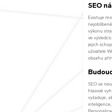
SEO nás
Existuje mn
nejoblíbeně
výkonu str
ve výsledcí
jejich scho
uživatele W
obsahu pří
Budouc
SEO se neus
hlasové vyh
vyžaduje, 
inteligence
Personaliza