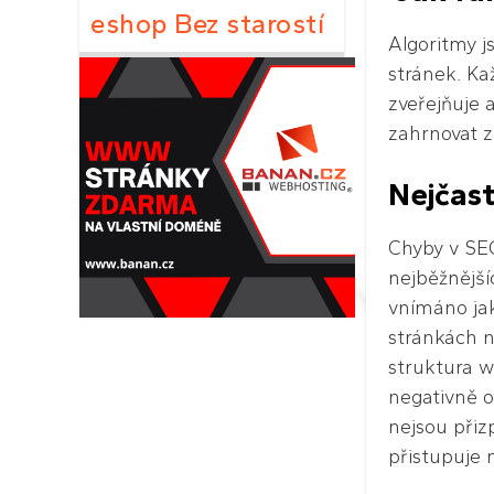
eshop Bez starostí
Algoritmy j
stránek. Ka
zveřejňuje 
zahrnovat z
Nejčast
Chyby v SE
nejběžnější
vnímáno jak
stránkách n
struktura w
negativně o
nejsou přiz
přistupuje 