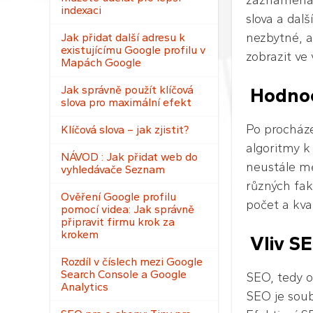
zaznamenáva
indexaci
slova a dalš
nezbytné, a
Jak přidat další adresu k
existujícímu Google profilu v
zobrazit ve 
Mapách Google
Jak správně použít klíčová
Hodnoc
slova pro maximální efekt
Po procháze
Klíčová slova – jak zjistit?
algoritmy k
NÁVOD : Jak přidat web do
neustále mě
vyhledávače Seznam
různých fakt
Ověření Google profilu
počet a kva
pomocí videa: Jak správně
připravit firmu krok za
krokem
Vliv SE
Rozdíl v číslech mezi Google
Search Console a Google
SEO, tedy o
Analytics
SEO je soubo