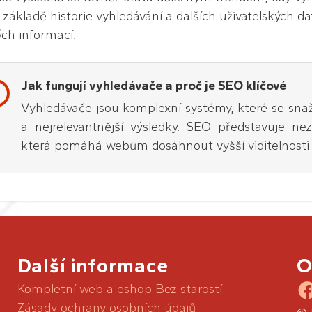
 základě historie vyhledávání a dalších uživatelských da
ch informací.
Jak fungují vyhledávače a proč je SEO klíčové
Vyhledávače jsou komplexní systémy, které se snaž
a nejrelevantnější výsledky. SEO představuje nezb
která pomáhá webům dosáhnout vyšší viditelnosti a 
Další informace
O
Kompletní web a eshop Bez starostí
Zásady ochrany osobních údajů