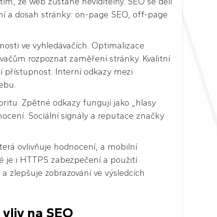
ím, že web zůstane neviditelný. SEO se dělí
ení a dosah stránky: on-page SEO, off-page
lnosti ve vyhledávačích. Optimalizace
ačům rozpoznat zaměření stránky. Kvalitní
í přístupnost. Interní odkazy mezi
ebu.
ritu. Zpětné odkazy fungují jako „hlasy
nocení. Sociální signály a reputace značky
terá ovlivňuje hodnocení, a mobilní
é je i HTTPS zabezpečení a použití
a zlepšuje zobrazování ve výsledcích
 vliv na SEO