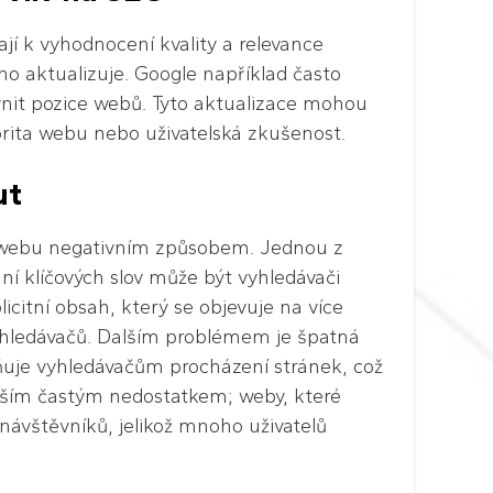
ají k vyhodnocení kvality a relevance
ho aktualizuje. Google například často
vnit pozice webů. Tyto aktualizace mohou
torita webu nebo uživatelská zkušenost.
ut
 webu negativním způsobem. Jednou z
ní klíčových slov může být vyhledávači
citní obsah, který se objevuje na více
yhledávačů. Dalším problémem je špatná
ňuje vyhledávačům procházení stránek, což
dalším častým nedostatkem; weby, které
i návštěvníků, jelikož mnoho uživatelů