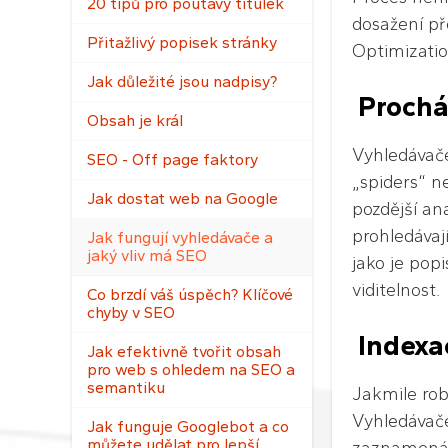
20 tipů pro poutavý titulek
dosažení př
Přitažlivý popisek stránky
Optimizatio
Jak důležité jsou nadpisy?
Prochá
Obsah je král
Vyhledávače 
SEO - Off page faktory
„spiders“ n
Jak dostat web na Google
pozdější an
prohledávaj
Jak fungují vyhledávače a
jaký vliv má SEO
jako je pop
viditelnost.
Co brzdí váš úspěch? Klíčové
chyby v SEO
Indexa
Jak efektivně tvořit obsah
pro web s ohledem na SEO a
semantiku
Jakmile rob
Vyhledávače
Jak funguje Googlebot a co
můžete udělat pro lepší