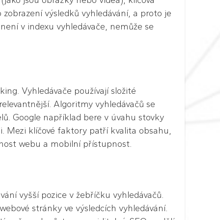
(jako jsou obrázky nebo videa), klíčová
ro zobrazení výsledků vyhledávání, a proto je
 není v indexu vyhledávače, nemůže se
king. Vyhledávače používají složité
relevantnější. Algoritmy vyhledávačů se
lů. Google například bere v úvahu stovky
i. Mezi klíčové faktory patří kvalita obsahu,
čnost webu a mobilní přístupnost.
ávání vyšší pozice v žebříčku vyhledávačů.
st webové stránky ve výsledcích vyhledávání.