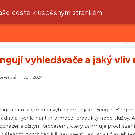
aše cesta k úspěšným stránkám
ngují vyhledávače a jaký vli
Lekešová
|
02.11.2024
igitálním světě hrají vyhledávače jako Google, Bing neb
adno a rychle najít informace, produkty nebo služby. 
rocházejí složitým procesem, který zahrnuje procházen
 náhodný, nýbrž pečlivě nastavený tak, aby uživateli po