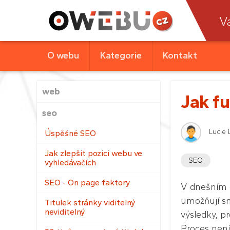
V
O webu
Kategorie
Kontakt
web
Jak fu
seo
Lucie 
Úspěšné SEO
Jak zlepšit pozici webu ve
SEO
vyhledávačích
SEO - On page faktory
V dnešním d
umožňují sn
Titulek stránky viditelný
neviditelný
výsledky, p
Proces není