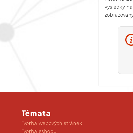
výsledky na
zobrazovaný
Témata
Tvorba webových stránek
Tvorba eshopu