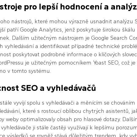
troje pro lepší hodnocení a analý
oho nástrojů, které mohou výrazně usnadnit analýzu 
jší patří Google Analytics, jenž poskytuje širokou škálu
ánek. Dalším užitečným nástrojem je Google Search Co
ch vyhledávání a identifikovat případné technické prob
pnost poskytovat podrobné informace o klíčových slove
ordPressu je užitečným pomocníkem Yoast SEO, což je 
mo v tomto systému.
nost SEO a vyhledávačů
tále vyvíjí spolu s vyhledávači a měnícím se chováním 
ledávání, které s rostoucí oblibou chytrých asistentů, j
aby weby optimalizovaly obsah pro hlasové dotazy. Da
; vyhledávače ji stále častěji využívají k lepšímu poroz
ce výsledků se rovněž stává důležitým trendem, kdy vyh