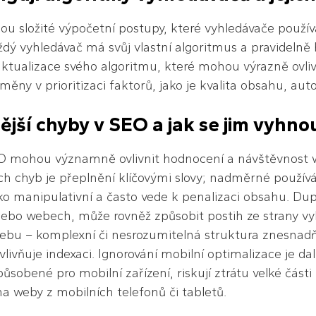
sou složité výpočetní postupy, které vyhledávače použív
ždý vyhledávač má svůj vlastní algoritmus a pravidelně 
aktualizace svého algoritmu, které mohou výrazně ovli
měny v prioritizaci faktorů, jako je kvalita obsahu, au
ější chyby v SEO a jak se jim vyhno
O mohou významně ovlivnit hodnocení a návštěvnost
ch chyb je přeplnění klíčovými slovy; nadměrné používá
o manipulativní a často vede k penalizaci obsahu. Dupli
ebo webech, může rovněž způsobit postih ze strany v
ebu – komplexní či nesrozumitelná struktura znesnad
vlivňuje indexaci. Ignorování mobilní optimalizace je 
působené pro mobilní zařízení, riskují ztrátu velké část
na weby z mobilních telefonů či tabletů.