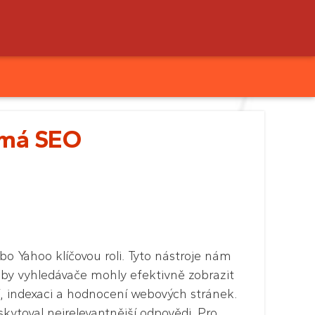
v má SEO
o Yahoo klíčovou roli. Tyto nástroje nám
Aby vyhledávače mohly efektivně zobrazit
í, indexaci a hodnocení webových stránek.
skytoval nejrelevantnější odpovědi. Pro