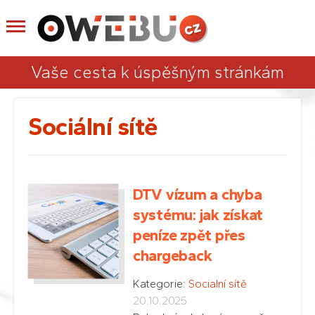
Vaše cesta k úspěšným stránkám
Sociální sítě
DTV vízum a chyba
systému: jak získat
peníze zpět přes
chargeback
Kategorie:
Socialní sítě
20.10.2025