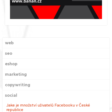
web
seo
eshop
marketing
copywriting
social
Jake je množství uživatelů Facebooku v České
republice