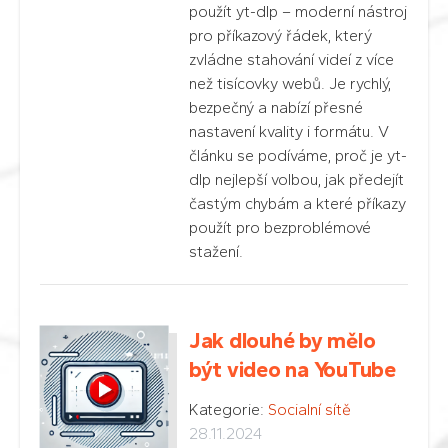
použít yt-dlp – moderní nástroj
pro příkazový řádek, který
zvládne stahování videí z více
než tisícovky webů. Je rychlý,
bezpečný a nabízí přesné
nastavení kvality i formátu. V
článku se podíváme, proč je yt-
dlp nejlepší volbou, jak předejít
častým chybám a které příkazy
použít pro bezproblémové
stažení.
Jak dlouhé by mělo
být video na YouTube
Kategorie:
Socialní sítě
28.11.2024